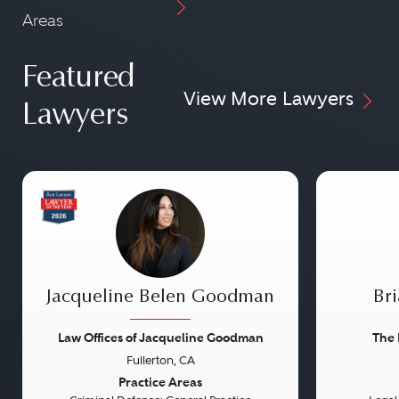
Areas
Featured
View More Lawyers
Lawyers
Jacqueline Belen Goodman
Bri
Law Offices of Jacqueline Goodman
The 
Fullerton, CA
Previous
Next
Previou
Practice Areas