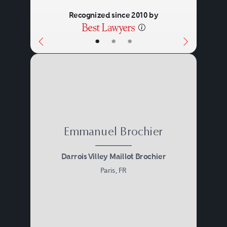
vehicles are entitled to market
Recognized since 2010 by
their securities.
•
•
•
Emmanuel Brochier
Darrois Villey Maillot Brochier
Paris, FR