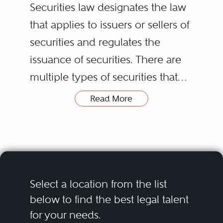
Securities law designates the law
that applies to issuers or sellers of
securities and regulates the
issuance of securities. There are
multiple types of securities that
can be issued or sold, but the
Read More
main distinction is based on their
______________________________________
nature: equity or debt.
Le droit des instruments financiers
Holders of debt instruments are
désigne le droit applicable aux
creditors of the issuer. Holders of
émetteurs ou cédants
Select a location from the list
equity instrument demonstrate
d’instruments financiers, et
below to find the best legal talent
for your needs.
their intention to share profits –
règlemente l’émission de ces