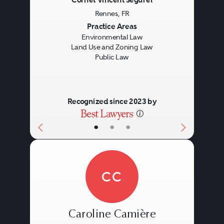
Cornet Vincent Ségurel
Rennes, FR
Previous
Next
Practice Areas
Environmental Law
Land Use and Zoning Law
Public Law
Recognized since 2023 by
•
•
•
CC
Caroline Camière