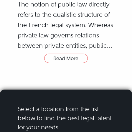
The notion of public law directly
refers to the dualistic structure of
the French legal system. Whereas
private law governs relations
between private entities, public
law traditionally defines the status
Read More
of public entities (State, local
Furthermore and spurred on by
authorities, public institutions),
the European law, economic
establishes their respective
public law is also increasingly
competences, sets their powers,
designed to regulate the
defines the system acts they are
intervention of private operators
Select a location from the list
called to make or actions they
in the public sector and,
below to find the best legal talent
for your needs.
must take, and defines a specific
specifically, to set all the rules
______________________________________