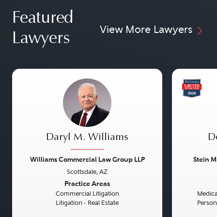
Featured
View More Lawyers
Lawyers
Daryl M. Williams
D
Williams Commercial Law Group LLP
Stein M
Scottsdale, AZ
Previous
Next
Previou
Practice Areas
Commercial Litigation
Medical
Litigation - Real Estate
Persona