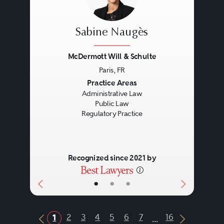
Sabine Naugès
McDermott Will & Schulte
Paris, FR
Previous
Next
Practice Areas
Administrative Law
Public Law
Regulatory Practice
Recognized since 2021 by
•
•
•
...
2
3
4
5
6
7
16
1