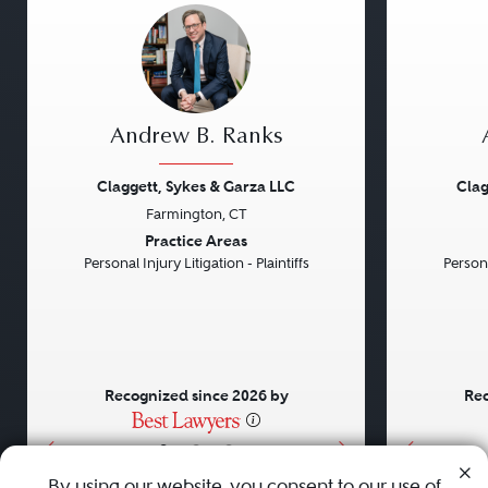
Andrew B. Ranks
Claggett, Sykes & Garza LLC
Clag
Farmington, CT
Previous
Next
Previou
Practice Areas
Personal Injury Litigation - Plaintiffs
Persona
Recognized since 2026 by
Rec
•
•
•
By using our website, you consent to our use of