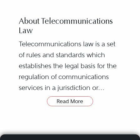
About Telecommunications
Law
Telecommunications law is a set
of rules and standards which
establishes the legal basis for the
regulation of communications
services in a jurisdiction or
internationally.
Read More
Telecommunications legislation
Le droit des télécommunications
aims to promote the long-term
est un ensemble de règles et de
economic and social interests of
normes servant de base juridique