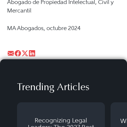
Abogado de Propiedad Intelectual, Civil y
Mercantil
MA Abogados, octubre 2024
Trending Articles
Recognizing Legal
Wh
Leaders: The 2027 Best