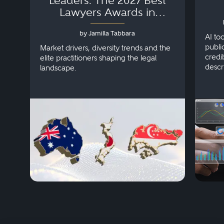
Lawyers Awards in
Australia, Japan and
by Jamilla Tabbara
Singapore
AI to
publi
Market drivers, diversity trends and the
credi
elite practitioners shaping the legal
descr
landscape.